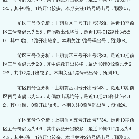
5:0，其中0路、1路开出较多。本期关注1路号码出号，预测07。
前区二号位分析：上期前区二号开出号码28。最近10期前
区二号奇偶比为5:5，奇偶数出现均等，最近10期012路比为5:5:
0，其中0路、1路开出较多。本期关注2路号码出号，预测08。
前区三号位分析：上期前区三号开出号码30。最近10期前
区三号奇偶比为2:8，其中偶数开出较多，最近10期012路比为2:
2:6，其中2路开出较多。本期关注1路号码出号，预测19。
前区四号位分析：上期前区四号开出号码31。最近10期前
区四号奇偶比为5:5，奇偶数出现均等，最近10期012路比为4:4:
2，其中1路、0路开出较多。本期关注0路号码出号，预测24。
前区五号位分析：上期前区五号开出号码34。最近10期前
区五号奇偶比为4:6，其中偶数开出较多，最近10期012路比为4:
4:2，其中0路、1路开出较多。本期关注2路号码出号，预测35。