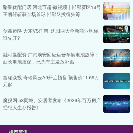
骆驼优配门店 河北五超·微视频｜邯郸赛区18号
王凯轩斩获全场首球 邯郸队拔得头筹
创赢策略 大东VS浑南, 沈阳两大全新商业地标,
谁先开?
融可赢配资 广汽埃安回应运营车辆电池故障：
延长电池质保，已为车主发放补贴
富瑞众投 奇瑞风云A9开启预售 预售价11.59万
元起
魔投网 58同城、安居客发布《2026年百万房产
经纪人生存报告》
推荐资讯