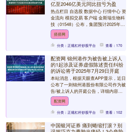
亿至2046亿美元同比扭亏为盈
热点栏目 自选股 数据中心 行情中心 资
金流向 模拟交易 客户端 金斯瑞生物科
技（01548）公布，集团预计2025年上
半年除税前利润同比显著增加，其中不
搭搭网
包括报....
分类：正规杠杆炒股平台
查看：170
配资网 锦州港作为被告被上诉人
的1起涉及证券虚假陈述责任纠纷
的诉讼将于2025年7月29日开庭
本站消息，根据天眼查APP显示，近日
公布了一则锦州港股份有限公司作为被
告/被上诉人的开庭公告，详细内容如
下： 案号：（2025）辽01民初136号审
配资网
理法院：辽宁....
分类：正规杠杆炒股平台
查看：102
中国银河证券 痛到蜷缩打滚？别
误把巧克力囊肿当痛经！3个危险