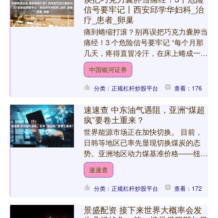
信号要牢记丨西安邱学华妇科_治
疗_患者_卵巢
痛到蜷缩打滚？别再误把巧克力囊肿当
痛经！3 个危险信号要牢记 “每个月那
几天，疼得直冒冷汗，在床上蜷成一
团，感觉五脏六腑都在被撕扯……” 这
中国银河证券
样的痛经经历，不少女....
分类：正规杠杆炒股平台
查看：176
速速查 中东油气遇阻，亚洲“煤超
疯”要卷土重来？
世界能源市场正在加快切换。 目前，
日韩等地区已率先显现切换煤炭的态
势。亚洲地区动力煤基准价格——纽卡
斯尔煤炭价格，已经逼近150美元/吨的
速速查
整数关口，较冲突前涨幅....
分类：正规杠杆炒股平台
查看：172
景盛配资 接下来世界大概率会发