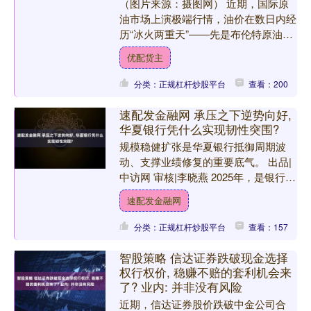
（图片来源：摄图网） 近期，国际原
油市场上演极端行情，油价在数日内经
历“冰火两重天”——先是布伦特原油单
日暴涨28.74%突破119美元，创国内成
优配货主
品油“4连涨”....
分类：正规杠杆炒股平台
查看：200
速配发金融网 承压之下逆势向好,
华夏银行凭什么实现韧性突围?
规模稳健扩张是华夏银行抵御周期波
动、支撑业绩修复的重要底气。 出品|
中访网 审核|李晓燕 2025年，是银行业
直面宏观经济下行压力、深化转型调整
速配发金融网
的关键一年。作为....
分类：正规杠杆炒股平台
查看：157
智股策略 信达证券跌破现金选择
权行权价, 稳赚不赔的套利机会来
了? 业内: 并非没有风险
近期，信达证券股价跌破中金公司合