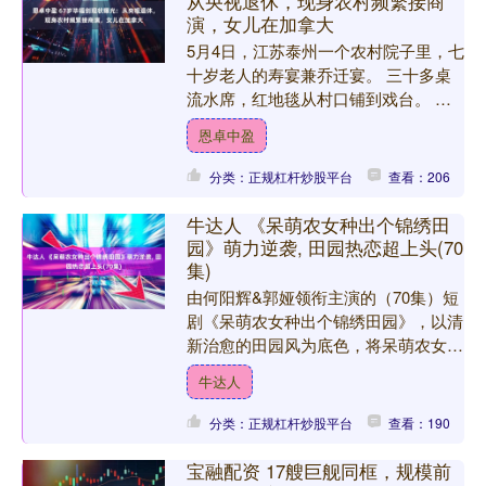
从央视退休，现身农村频繁接商
演，女儿在加拿大
5月4日，江苏泰州一个农村院子里，七
十岁老人的寿宴兼乔迁宴。 三十多桌
流水席，红地毯从村口铺到戏台。 黑
色商务车停下，走下来的是67岁的毕福
恩卓中盈
剑。 深色夹克，黑色....
分类：正规杠杆炒股平台
查看：206
牛达人 《呆萌农女种出个锦绣田
园》萌力逆袭, 田园热恋超上头(70
集)
由何阳辉&郭娅领衔主演的（70集）短
剧《呆萌农女种出个锦绣田园》，以清
新治愈的田园风为底色，将呆萌农女的
成长与乡村产业的蜕变紧密相连，用鲜
牛达人
活的故事勾勒出乡村振兴....
分类：正规杠杆炒股平台
查看：190
宝融配资 17艘巨舰同框，规模前