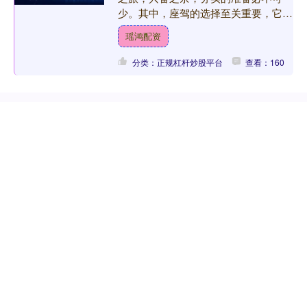
少。其中，座驾的选择至关重要，它需
要能从容应对高速拥堵、山区弯道等复
瑶鸿配资
杂路况，保障全家安全；需要....
分类：正规杠杆炒股平台
查看：160
个股实时涨跌榜
个股跌幅
个股流入
个股流出
换手率
个股涨幅
排名
名称
最新价
涨幅
换手率
1
N展芯
116.52
396.89%
79.39%
2
锐翔智能
110.02
20.21%
16.80%
3
志特新材
14.8
20.03%
14.18%
4
博腾股份
20.44
20.02%
14.77%