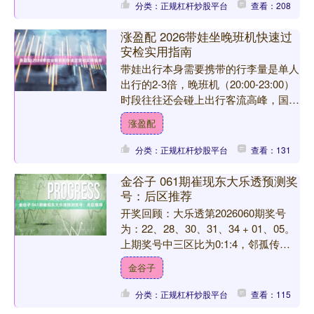
分类：正规杠杆炒股平台
查看：208
涨盈配 2026带娃坐晚班机快速过
安检实用指南
带娃出行本身需要携带的行李量是单人
出行的2-3倍，晚班机（20:00-23:00）
时段往往还会碰上出行客流高峰，国内
多数机场普通安检口平均排队时长在
涨盈配
15-30分....
分类：正规杠杆炒股平台
查看：131
金谷子 061期崔现东大乐透预测奖
号：后区推荐
开奖回顾：大乐透第2026060期奖号
为：22、28、30、31、34 + 01、05。
上期奖号中三区比为0:1:4，邻孤传比
为0:5:0。 大乐透近10期奖....
金谷子
分类：正规杠杆炒股平台
查看：115