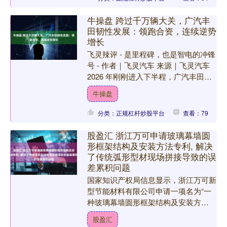
牛操盘 跨过千万辆大关，广汽丰
田韧性发展：领跑合资，连续逆势
增长
飞灵辣评 - 是里程碑，也是智电的冲锋
号 - 作者｜飞灵汽车 来源｜飞灵汽车
2026 年刚刚进入下半程，广汽丰田宣
布了两则消息，7 月 2 日迎来第
牛操盘
1000....
分类：正规杠杆炒股平台
查看：79
股盈汇 浙江万可申请玻璃幕墙圆
形框架结构及安装方法专利, 解决
了传统弧形型材现场拼接导致的误
差累积问题
国家知识产权局信息显示，浙江万可新
型节能材料有限公司申请一项名为“一
种玻璃幕墙圆形框架结构及安装方
法”的专利，公开号CN122327833A，
股盈汇
申请日期为2026....