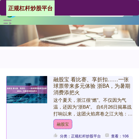
正规杠杆炒股平台
融股宝 看比赛、享折扣……一张
球票带来多元体验 浙BA，为暑期
消费添把火
这个夏天，浙江很“燃”。不仅因为气
温，还因为“浙BA”。 自6月26日揭幕战
打响以来，这团火焰席卷之江大地：赛
场内，座无虚席，各支球队的球员们奔
融股宝
跑、投篮，激战正....
分类：正规杠杆炒股平台
查看：106