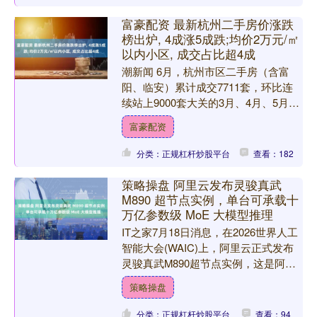
富豪配资 最新杭州二手房价涨跌
榜出炉, 4成涨5成跌;均价2万元/㎡
以内小区, 成交占比超4成
潮新闻 6月，杭州市区二手房（含富
阳、临安）累计成交7711套，环比连
续站上9000套大关的3月、4月、5月热
度有所下降。 从潮新闻美好生活研究
富豪配资
院统计的6月涨跌....
分类：正规杠杆炒股平台
查看：182
策略操盘 阿里云发布灵骏真武
M890 超节点实例，单台可承载十
万亿参数级 MoE 大模型推理
IT之家7月18日消息，在2026世界人工
智能大会(WAIC)上，阿里云正式发布
灵骏真武M890超节点实例，这是阿里
云首次通过公共云对外提供超节点形态
策略操盘
的AI算力....
分类：正规杠杆炒股平台
查看：94