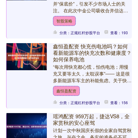
并“保底价”，引发不少市场人士的关
注。 在此次中金公司吸收合并信达证
券的方案中，设置了异议股东现金选择
智股策略
权，该现金选择权的行权价（....
分类：正规杠杆炒股平台
查看：193
鑫恒盈配资 快充伤电池吗？如何
看新能源车的快充次数和健康度？
如何保养电池
“每次用快充都心慌，怕伤电池；用慢
充又要等太久，太耽误事”—— 这是很
多新能源车车主的补能焦虑。关于快充
是否伤电池、怎么看快充次数，以及如
鑫恒盈配资
何平衡补能效率和电池保....
分类：正规杠杆炒股平台
查看：156
瑶鸿配资 959万起，捷达VS8，全
家赏秋的安心座驾
计划一次中秋国庆长假的全家自驾赏秋
之旅，兴奋之余，务实的准备必不可