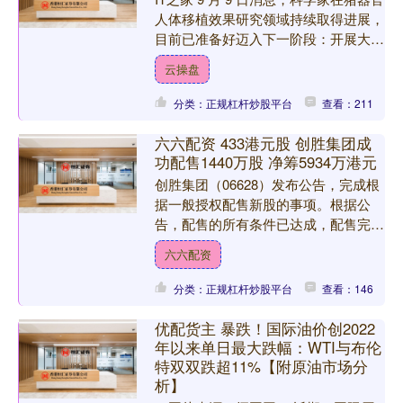
人体移植效果研究领域持续取得进展，
目前已准备好迈入下一阶段：开展大规
模人体临床试验。 美国一家专注于培
云操盘
育可用于人体移....
分类：正规杠杆炒股平台
查看：211
六六配资 433港元股 创胜集团成
功配售1440万股 净筹5934万港元
创胜集团（06628）发布公告，完成根
据一般授权配售新股的事项。根据公
告，配售的所有条件已达成，配售完成
于2025年9月17日。 合共1440万股配
六六配资
售股份以每股....
分类：正规杠杆炒股平台
查看：146
优配货主 暴跌！国际油价创2022
年以来单日最大跌幅：WTI与布伦
特双双跌超11%【附原油市场分
析】