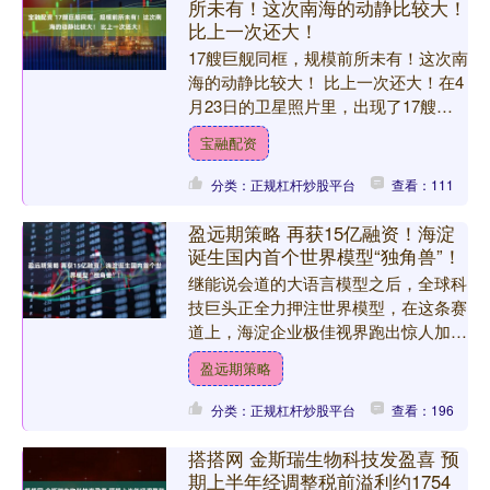
所未有！这次南海的动静比较大！
比上一次还大！
17艘巨舰同框，规模前所未有！这次南
海的动静比较大！ 比上一次还大！在4
月23日的卫星照片里，出现了17艘东
大战舰同框的景象，包括6万多吨的航
宝融配资
母“辽宁”舰，4万....
分类：正规杠杆炒股平台
查看：111
盈远期策略 再获15亿融资！海淀
诞生国内首个世界模型“独角兽”！
继能说会道的大语言模型之后，全球科
技巨头正全力押注世界模型，在这条赛
道上，海淀企业极佳视界跑出惊人加速
度。 4月14日，这家世界模型领域的明
盈远期策略
星企业宣布再获新一轮....
分类：正规杠杆炒股平台
查看：196
搭搭网 金斯瑞生物科技发盈喜 预
期上半年经调整税前溢利约1754