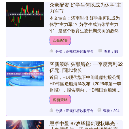
众豪配资 好学生何以成为休学“主
力军”?
本文转自：济南时报 好学生何以成为
休学“主力军”？ 好学生成为休学主力
军，是整个教育生态长期失衡的必然结
果。 □关育兵 “在我们开展的休学青少
众豪配资
年复学项目中，来自....
分类：正规杠杆炒股平台
查看：89
客新策略 头部船企: 一季度营利62
亿元, 同比增长
近日，HD现代旗下中间造船控股公司
HD韩国造船海洋发布《2026年第一季
财报》，报告期内，HD韩国造船海洋
实现营业收入8.1409万亿韩元（约合人
客新策略
民币372亿元....
分类：正规杠杆炒股平台
查看：204
恩卓中盈 67岁毕福剑现状曝光：