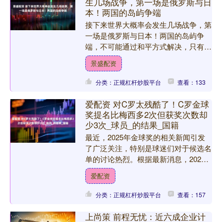
生几场战争，第一场是俄罗斯与日
本！两国的岛屿争端
接下来世界大概率会发生几场战争，第
一场是俄罗斯与日本！两国的岛屿争
端，不可能通过和平方式解决，只有一
方打服另一方，才能有定论！ 俄日之
景盛配资
间的北方领土争端早已不是简....
分类：正规杠杆炒股平台
查看：133
爱配资 对C罗太残酷了！C罗金球
奖提名比梅西多2次但获奖次数却
少3次_球员_的结果_国籍
最近，2025年金球奖的相关新闻引发
了广泛关注，特别是球迷们对于候选名
单的讨论热烈。根据最新消息，2025
年金球奖的30名候选球员已经公布，颁
爱配资
奖典礼将在9月22....
分类：正规杠杆炒股平台
查看：157
上尚策 前程无忧：近六成企业计