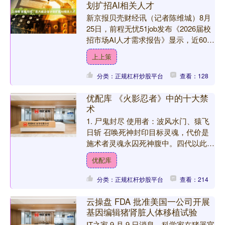
划扩招AI相关人才
新京报贝壳财经讯（记者陈维城）8月
25日，前程无忧51job发布《2026届校
招市场AI人才需求报告》显示，近60%
的高科技企业已将AI人才纳入核心招聘
上上策
目标，其....
分类：正规杠杆炒股平台
查看：128
优配库 《火影忍者》中的十大禁
术
1. 尸鬼封尽 使用者：波风水门、猿飞
日斩 召唤死神封印目标灵魂，代价是
施术者灵魂永囚死神腹中。四代以此封
印九尾，三代封印大蛇丸双手。 2. 八
优配库
门遁甲之阵 使用....
分类：正规杠杆炒股平台
查看：214
云操盘 FDA 批准美国一公司开展
基因编辑猪肾脏人体移植试验
IT之家 9 月 9 日消息，科学家在猪器官