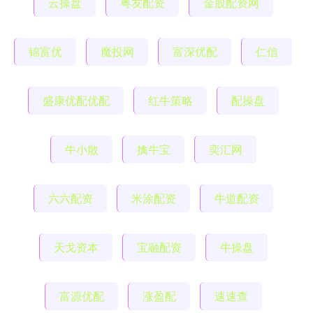
云操盘
粤友配资
金股配资网
锦富优
魔投网
富深优配
仁信
盛康优配优配
红牛策略
配操盘
牛小散
擒牛宝
奕汇网
六六配资
米涂配资
牛道配资
天戈资本
宝融配资
牛操盘
富源优配
涨盈配
速速查