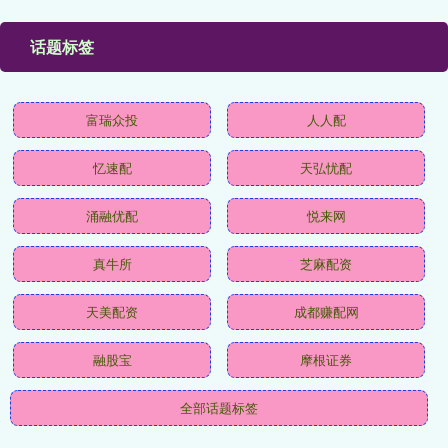
话题标签
富瑞众投
人人配
忆速配
天弘忧配
涌融优配
悦来网
真牛所
芝麻配资
天美配资
成都赚配网
融股宝
摩根证券
全部话题标签