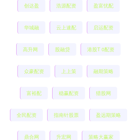
创达盈
浩源配资
盈富忧配
华城融
云上速配
启运配资
高升网
股融贷
港股T 0配资
众豪配资
上上策
融期策略
富裕配
稳赢配资
猎股网
全民配资
指南针股票
盈远期策略
鼎合网
升宏网
策略大赢家