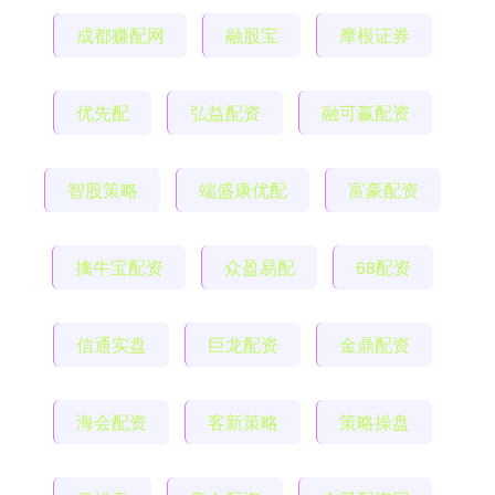
成都赚配网
融股宝
摩根证券
优先配
弘益配资
融可赢配资
智股策略
端盛康优配
富豪配资
擒牛宝配资
众盈易配
68配资
信通实盘
巨龙配资
金鼎配资
海会配资
客新策略
策略操盘