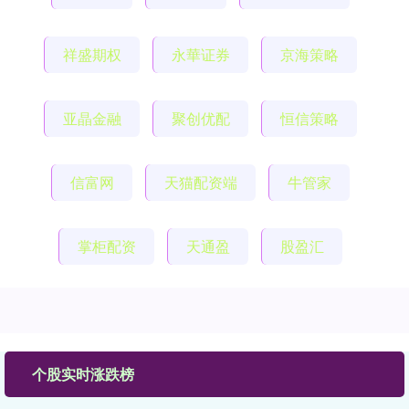
祥盛期权
永華证券
京海策略
亚晶金融
聚创优配
恒信策略
信富网
天猫配资端
牛管家
掌柜配资
天通盈
股盈汇
个股实时涨跌榜