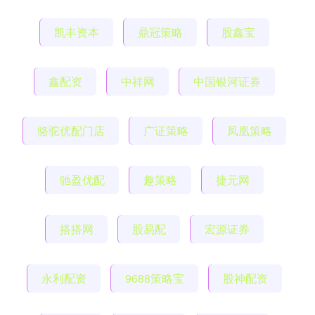
凯丰资本
鼎冠策略
股鑫宝
鑫配资
中祥网
中国银河证券
骆驼优配门店
广证策略
凤凰策略
驰盈优配
趣策略
捷元网
搭搭网
股易配
宏源证券
永利配资
9688策略宝
股神配资