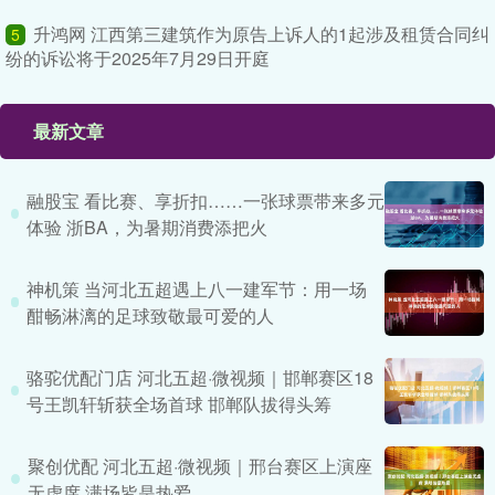
升鸿网 江西第三建筑作为原告上诉人的1起涉及租赁合同纠
5
纷的诉讼将于2025年7月29日开庭
最新文章
融股宝 看比赛、享折扣……一张球票带来多元
体验 浙BA，为暑期消费添把火
神机策 当河北五超遇上八一建军节：用一场
酣畅淋漓的足球致敬最可爱的人
骆驼优配门店 河北五超·微视频｜邯郸赛区18
号王凯轩斩获全场首球 邯郸队拔得头筹
聚创优配 河北五超·微视频｜邢台赛区上演座
无虚席 满场皆是热爱