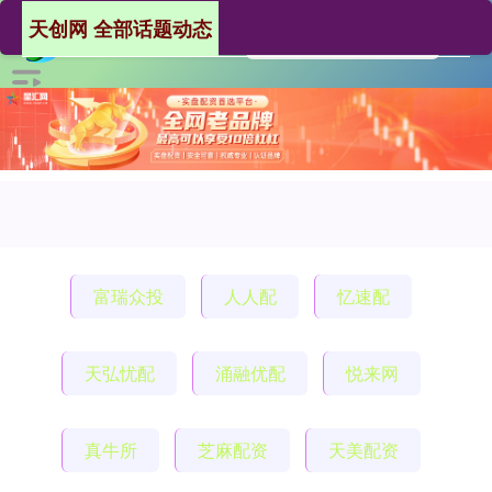
天创网 全部话题动态
富瑞众投
人人配
忆速配
天弘忧配
涌融优配
悦来网
真牛所
芝麻配资
天美配资