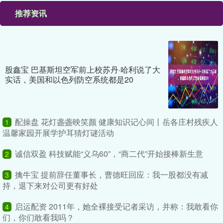
推荐资讯
股鑫宝 巴基斯坦空军前上校苏丹·哈利说了大
实话，美国和以色列防空系统都是20
配操盘 花灯盏盏映笑颜 健康知识记心间丨岳各庄村残疾人
1
温馨家园开展学护耳猜灯谜活动
诚信双盈 科技赋能“义乌60”，“商二代”开始接棒新生意
2
擒牛宝 提前辞任董事长，曹德旺回应：我一股都没有减
3
持，退下来对公司更有好处
启运配资 2011年，她全裸接受记者采访，并称：我敢看你
4
们，你们敢看我吗？