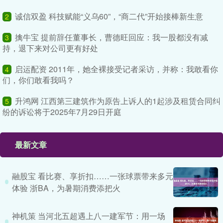
诚信双盈 科技赋能“义乌60”，“商二代”开始接棒新生意
2
擒牛宝 提前辞任董事长，曹德旺回应：我一股都没有减
3
持，退下来对公司更有好处
启运配资 2011年，她全裸接受记者采访，并称：我敢看你
4
们，你们敢看我吗？
升鸿网 江西第三建筑作为原告上诉人的1起涉及租赁合同纠
5
纷的诉讼将于2025年7月29日开庭
最新文章
融股宝 看比赛、享折扣……一张球票带来多元
体验 浙BA，为暑期消费添把火
神机策 当河北五超遇上八一建军节：用一场