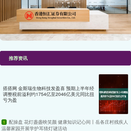
推荐资讯
搭搭网 金斯瑞生物科技发盈喜 预期上半年经
调整税前溢利约1754亿至2046亿美元同比扭
亏为盈
配操盘 花灯盏盏映笑颜 健康知识记心间丨岳各庄村残疾人
1
温馨家园开展学护耳猜灯谜活动