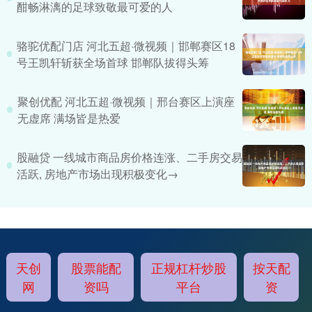
酣畅淋漓的足球致敬最可爱的人
骆驼优配门店 河北五超·微视频｜邯郸赛区18
号王凯轩斩获全场首球 邯郸队拔得头筹
聚创优配 河北五超·微视频｜邢台赛区上演座
无虚席 满场皆是热爱
股融贷 一线城市商品房价格连涨、二手房交易
活跃, 房地产市场出现积极变化→
天创
股票能配
正规杠杆炒股
按天配
网
资吗
平台
资