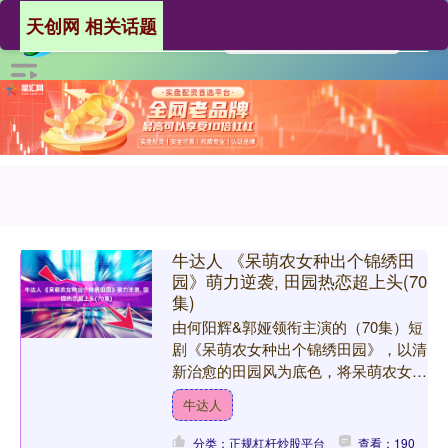
天创网 相关话题
牛达人 《呆萌农女种出个锦绣田
园》萌力逆袭, 田园热恋超上头(70
集)
由何阳辉&郭娅领衔主演的（70集）短
剧《呆萌农女种出个锦绣田园》，以清
新治愈的田园风为底色，将呆萌农女的
成长与乡村产业的蜕变紧密相连，用鲜
牛达人
活的故事勾勒出乡村振兴....
分类：正规杠杆炒股平台
查看：190