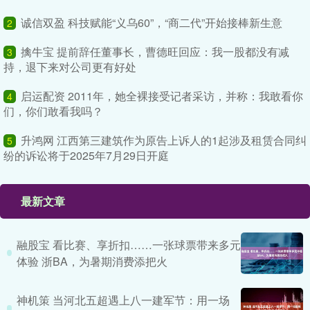
诚信双盈 科技赋能“义乌60”，“商二代”开始接棒新生意
2
擒牛宝 提前辞任董事长，曹德旺回应：我一股都没有减
3
持，退下来对公司更有好处
启运配资 2011年，她全裸接受记者采访，并称：我敢看你
4
们，你们敢看我吗？
升鸿网 江西第三建筑作为原告上诉人的1起涉及租赁合同纠
5
纷的诉讼将于2025年7月29日开庭
最新文章
融股宝 看比赛、享折扣……一张球票带来多元
体验 浙BA，为暑期消费添把火
神机策 当河北五超遇上八一建军节：用一场