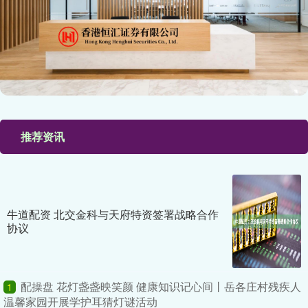
推荐资讯
牛道配资 北交金科与天府特资签署战略合作
协议
配操盘 花灯盏盏映笑颜 健康知识记心间丨岳各庄村残疾人
1
温馨家园开展学护耳猜灯谜活动