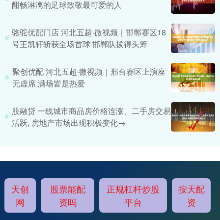
酣畅淋漓的足球致敬最可爱的人
骆驼优配门店 河北五超·微视频｜邯郸赛区18
号王凯轩斩获全场首球 邯郸队拔得头筹
聚创优配 河北五超·微视频｜邢台赛区上演座
无虚席 满场皆是热爱
股融贷 一线城市商品房价格连涨、二手房交易
活跃, 房地产市场出现积极变化→
天创
股票能配
正规杠杆炒股
按天配
网
资吗
平台
资