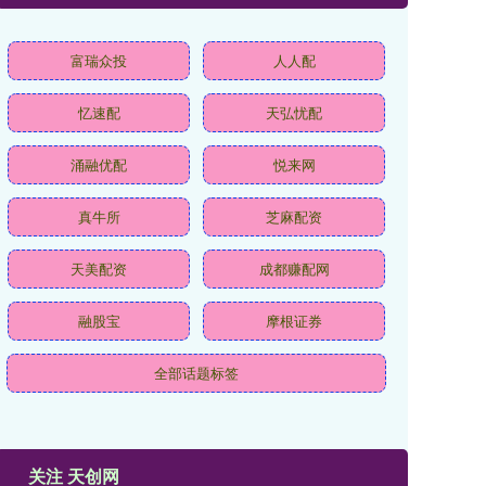
富瑞众投
人人配
忆速配
天弘忧配
涌融优配
悦来网
真牛所
芝麻配资
天美配资
成都赚配网
融股宝
摩根证券
全部话题标签
关注 天创网