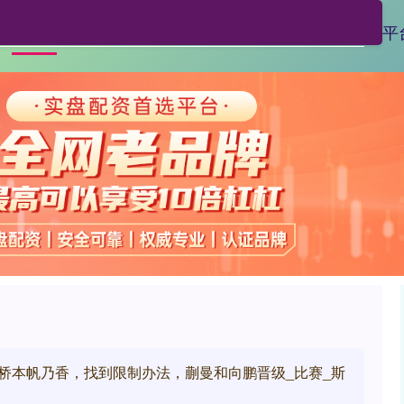
天创网
股票能配资吗
正规杠杆炒股平
首页
转桥本帆乃香，找到限制办法，蒯曼和向鹏晋级_比赛_斯