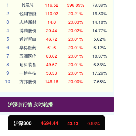
1
N展芯
116.52
396.89%
79.39%
2
锐翔智能
110.02
20.21%
16.80%
3
志特新材
14.8
20.03%
14.18%
4
博腾股份
20.44
20.02%
14.77%
5
近岸蛋白
46.72
20.01%
5.62%
6
毕得医药
61.6
20.01%
6.12%
7
五洲医疗
83.62
20.01%
18.37%
8
耐科装备
49.67
20.01%
6.83%
9
一博科技
53.33
20.01%
17.26%
10
方邦股份
146.16
20.00%
7.68%
沪深京行情 实时轮播
沪深300
4694.44
北
43.13
0.93%