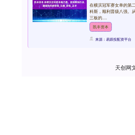
在横滨冠军赛女单的第二
科斯，顺利晋级八强。
三板的....
凯丰资本
来源：易跟投配资平台
天创网
上证指数
3940.04
.40
2.13%
39.68
1.