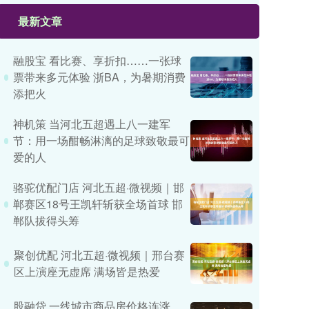
最新文章
融股宝 看比赛、享折扣……一张球
票带来多元体验 浙BA，为暑期消费
添把火
神机策 当河北五超遇上八一建军
节：用一场酣畅淋漓的足球致敬最可
爱的人
骆驼优配门店 河北五超·微视频｜邯
郸赛区18号王凯轩斩获全场首球 邯
郸队拔得头筹
聚创优配 河北五超·微视频｜邢台赛
区上演座无虚席 满场皆是热爱
股融贷 一线城市商品房价格连涨、