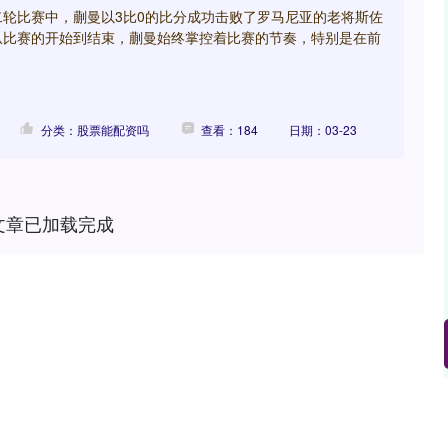
轮比赛中，蒯曼以3比0的比分成功击败了罗马尼亚的老将斯佐
从比赛的开始到结束，蒯曼始终掌控着比赛的节奏，特别是在前
分类：股票能配资吗
查看：184
日期：03-23
文章已加载完成
深证成指
14311.01
02%
200.89
1.42%