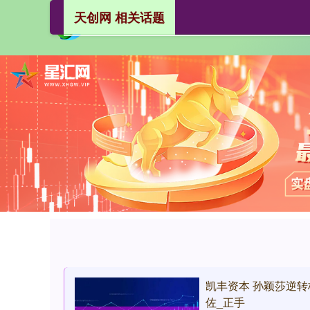
天创网 相关话题
凯丰资本 孙颖莎逆
佐_正手