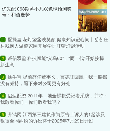
优先配 063期蒋不凡双色球预测奖
号：和值走势
配操盘 花灯盏盏映笑颜 健康知识记心间丨岳各庄
1
村残疾人温馨家园开展学护耳猜灯谜活动
诚信双盈 科技赋能“义乌60”，“商二代”开始接棒
2
新生意
擒牛宝 提前辞任董事长，曹德旺回应：我一股都
3
没有减持，退下来对公司更有好处
启运配资 2011年，她全裸接受记者采访，并称：
4
我敢看你们，你们敢看我吗？
升鸿网 江西第三建筑作为原告上诉人的1起涉及
5
租赁合同纠纷的诉讼将于2025年7月29日开庭