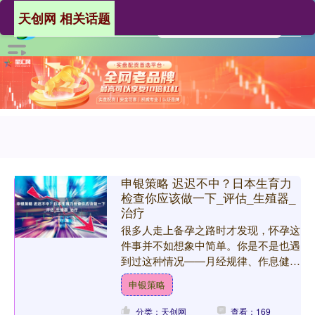
天创网 相关话题
申银策略 迟迟不中？日本生育力
检查你应该做一下_评估_生殖器_
治疗
很多人走上备孕之路时才发现，怀孕这
件事并不如想象中简单。你是不是也遇
到过这种情况——月经规律、作息健
康，各项体检也没问题，可就是迟迟怀
申银策略
不上？ 其实，这时候你需要....
分类：天创网
查看：169