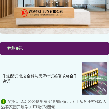
推荐资讯
牛道配资 北交金科与天府特资签署战略合作
协议
配操盘 花灯盏盏映笑颜 健康知识记心间丨岳各庄村残疾人
1
温馨家园开展学护耳猜灯谜活动