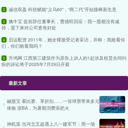
诚信双盈 科技赋能“义乌60”，“商二代”开始接棒新生意
2
擒牛宝 提前辞任董事长，曹德旺回应：我一股都没有减
3
持，退下来对公司更有好处
启运配资 2011年，她全裸接受记者采访，并称：我敢看你
4
们，你们敢看我吗？
升鸿网 江西第三建筑作为原告上诉人的1起涉及租赁合同纠
5
纷的诉讼将于2025年7月29日开庭
最新文章
融股宝 看比赛、享折扣……一张球票带来多元
体验 浙BA，为暑期消费添把火
神机策 当河北五超遇上八一建军节：用一场