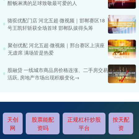
酣畅淋漓的足球致敬最可爱的人
骆驼优配门店 河北五超·微视频｜邯郸赛区18
号王凯轩斩获全场首球 邯郸队拔得头筹
聚创优配 河北五超·微视频｜邢台赛区上演座
无虚席 满场皆是热爱
股融贷 一线城市商品房价格连涨、二手房交易
活跃, 房地产市场出现积极变化→
天创
股票能配
正规杠杆炒股
按天配
网
资吗
平台
资