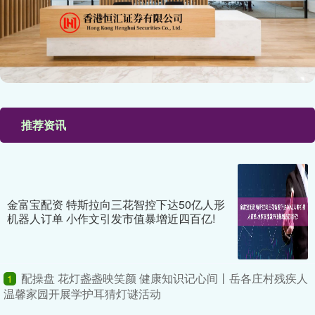
推荐资讯
金富宝配资 特斯拉向三花智控下达50亿人形
机器人订单 小作文引发市值暴增近四百亿!
配操盘 花灯盏盏映笑颜 健康知识记心间丨岳各庄村残疾人
1
温馨家园开展学护耳猜灯谜活动