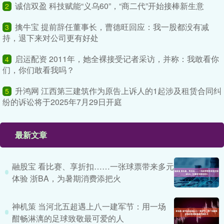
诚信双盈 科技赋能“义乌60”，“商二代”开始接棒新生意
2
擒牛宝 提前辞任董事长，曹德旺回应：我一股都没有减
3
持，退下来对公司更有好处
启运配资 2011年，她全裸接受记者采访，并称：我敢看你
4
们，你们敢看我吗？
升鸿网 江西第三建筑作为原告上诉人的1起涉及租赁合同纠
5
纷的诉讼将于2025年7月29日开庭
最新文章
融股宝 看比赛、享折扣……一张球票带来多元
体验 浙BA，为暑期消费添把火
神机策 当河北五超遇上八一建军节：用一场
酣畅淋漓的足球致敬最可爱的人