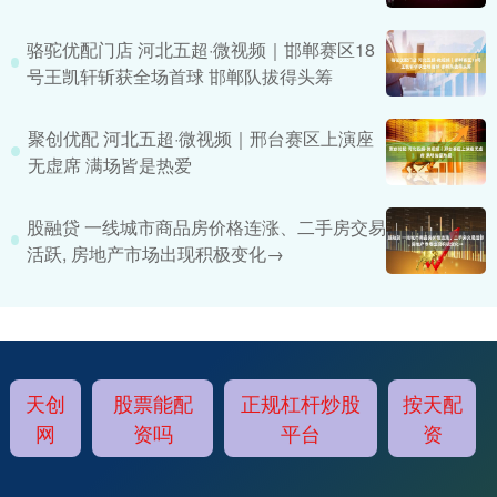
骆驼优配门店 河北五超·微视频｜邯郸赛区18
号王凯轩斩获全场首球 邯郸队拔得头筹
聚创优配 河北五超·微视频｜邢台赛区上演座
无虚席 满场皆是热爱
股融贷 一线城市商品房价格连涨、二手房交易
活跃, 房地产市场出现积极变化→
天创
股票能配
正规杠杆炒股
按天配
网
资吗
平台
资