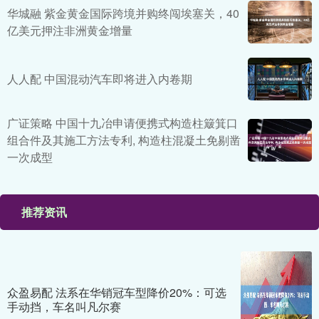
华城融 紫金黄金国际跨境并购终闯埃塞关，40
亿美元押注非洲黄金增量
人人配 中国混动汽车即将进入内卷期
广证策略 中国十九冶申请便携式构造柱簸箕口
组合件及其施工方法专利, 构造柱混凝土免剔凿
一次成型
推荐资讯
众盈易配 法系在华销冠车型降价20%：可选
手动挡，车名叫凡尔赛