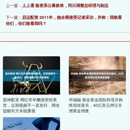
上一篇：
上上通 险资系公募换将，同日调整总经理与副总
下一篇：
启运配资 2011年，她全裸接受记者采访，并称：我敢看
你们，你们敢看我吗？
相关文章
股神配资 网红常年酗酒突然离
华城融 紫金黄金国际跨境并购
世，近期视频手一直发抖，网友
终闯埃塞关，40亿美元押注非
提醒对方未能重视
洲黄金增量