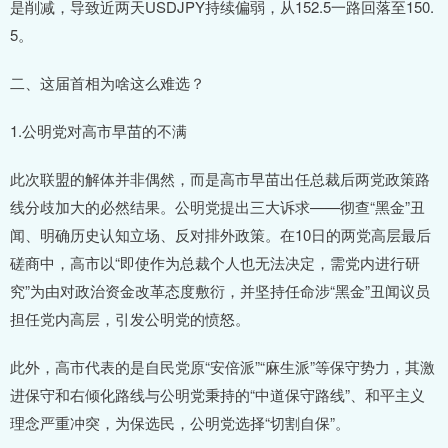
是削减，导致近两天USDJPY持续偏弱，从152.5一路回落至150.
5。
二、这届首相为啥这么难选？
1.公明党对高市早苗的不满
此次联盟的解体并非偶然，而是高市早苗出任总裁后两党政策路
线分歧加大的必然结果。公明党提出三大诉求——彻查“黑金”丑
闻、明确历史认知立场、反对排外政策。在10日的两党高层最后
磋商中，高市以“即使作为总裁个人也无法决定，需党内进行研
究”为由对政治资金改革态度敷衍，并坚持任命涉“黑金”丑闻议员
担任党内高层，引发公明党的愤怒。
此外，高市代表的是自民党原“安倍派”“麻生派”等保守势力，其激
进保守和右倾化路线与公明党秉持的“中道保守路线”、和平主义
理念严重冲突，为保选民，公明党选择“切割自保”。