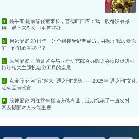
擒牛宝 提前辞任董事长，曹德旺回应：我一股都没有减
1
持，退下来对公司更有好处
启运配资 2011年，她全裸接受记者采访，并称：我敢看你
2
们，你们敢看我吗？
永利配资 香港证监会与亚行研究院合办圆桌会议以促进可
3
持续相关主题投融资工具的发展
点金股 运河“五”起来·“通之韵”味长——2025年“通之韵”文化
4
活动圆满收官
股神配资 网红常年酗酒突然离世，近期视频手一直发抖，
5
网友提醒对方未能重视