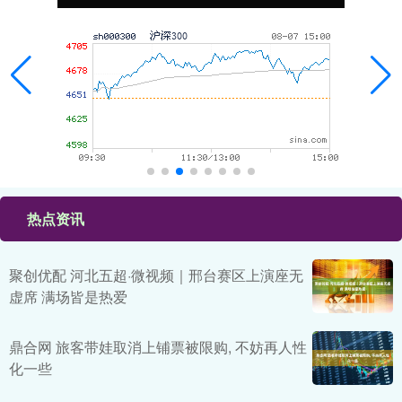
热点资讯
聚创优配 河北五超·微视频｜邢台赛区上演座无
虚席 满场皆是热爱
鼎合网 旅客带娃取消上铺票被限购, 不妨再人性
化一些