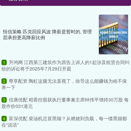
恒信策略 匹克回应风波 降薪是暂时的, 管理
层承担更高降薪比例
升鸿网 江西第三建筑作为原告上诉人的1起涉及租赁合同纠
1
纷的诉讼将于2025年7月29日开庭
尊享配资 陶虹这腿无法直视了，徐导这么能赚钱为啥不保
2
养一下
信康优配 稻香控股获执行董事兼主席钟伟平增持30万股 每
3
股作价031港元
富深优配 柴油机总冒黑烟？从燃烧到负载，每一缕黑烟都
4
在“说话”