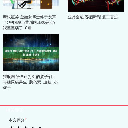
摩根证券 金融女博士终于发声
亚晶金融 春启新程 复工奋进
了: 中国股市背后的庄家是谁?
我整整读了10遍
猎股网 给自己打针的孩子们，
与糖尿病共生_胰岛素_血糖_小
孩子
相关评论
本文评分
*