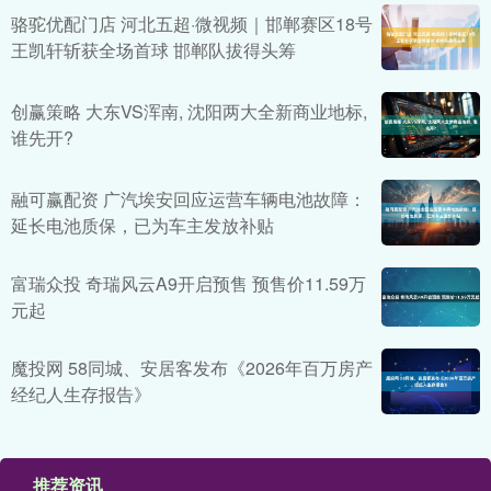
骆驼优配门店 河北五超·微视频｜邯郸赛区18号
王凯轩斩获全场首球 邯郸队拔得头筹
创赢策略 大东VS浑南, 沈阳两大全新商业地标,
谁先开?
融可赢配资 广汽埃安回应运营车辆电池故障：
延长电池质保，已为车主发放补贴
富瑞众投 奇瑞风云A9开启预售 预售价11.59万
元起
魔投网 58同城、安居客发布《2026年百万房产
经纪人生存报告》
推荐资讯