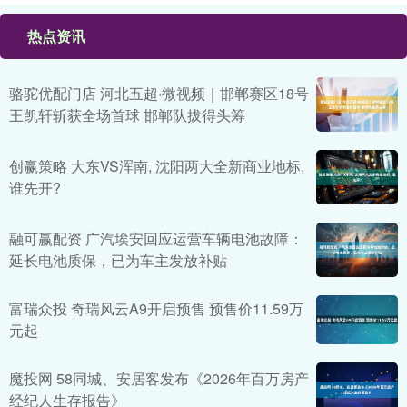
热点资讯
骆驼优配门店 河北五超·微视频｜邯郸赛区18号
王凯轩斩获全场首球 邯郸队拔得头筹
创赢策略 大东VS浑南, 沈阳两大全新商业地标,
谁先开?
融可赢配资 广汽埃安回应运营车辆电池故障：
延长电池质保，已为车主发放补贴
富瑞众投 奇瑞风云A9开启预售 预售价11.59万
元起
魔投网 58同城、安居客发布《2026年百万房产
经纪人生存报告》