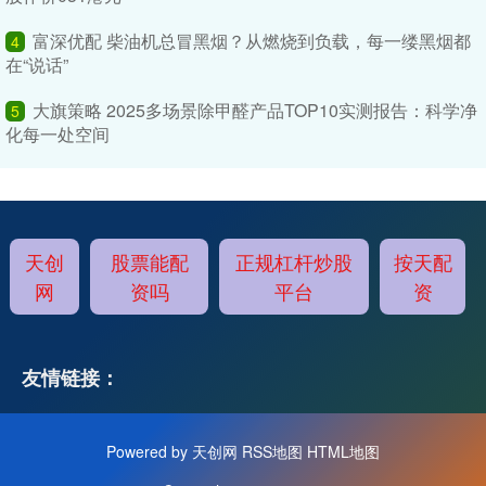
富深优配 柴油机总冒黑烟？从燃烧到负载，每一缕黑烟都
4
在“说话”
大旗策略 2025多场景除甲醛产品TOP10实测报告：科学净
5
化每一处空间
天创
股票能配
正规杠杆炒股
按天配
网
资吗
平台
资
友情链接：
Powered by
天创网
RSS地图
HTML地图