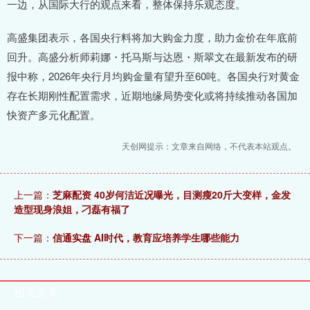
一边，从国际大行的观点来看，整体保持乐观态度。
高盛集团表示，各国央行料将加大购金力度，助力金价在年底前
回升。高盛分析师莉娜・托马斯与达恩・斯翠文在最新发布的研
报中称，2026年央行月均购金量有望升至60吨。各国央行对黄金
存在长期刚性配置需求，近期地缘局势变化或将持续推动各国加
快资产多元化配置。
天创网提示：文章来自网络，不代表本站观点。
上一篇：
芝麻配资 40岁何洁近况曝光，目测瘦20斤大变样，金发
造型现身浪姐，刁磊有福了
下一篇：
信通实盘 AI时代，教育应培养学生哪些能力
相关文章