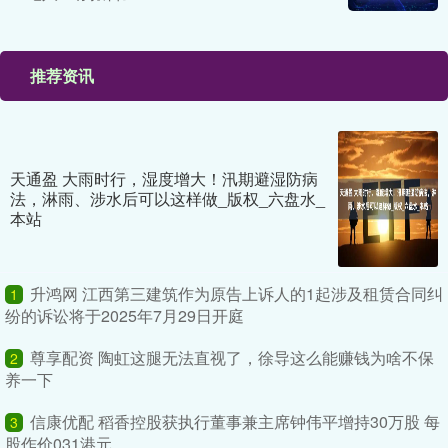
推荐资讯
天通盈 大雨时行，湿度增大！汛期避湿防病
法，淋雨、涉水后可以这样做_版权_六盘水_
本站
升鸿网 江西第三建筑作为原告上诉人的1起涉及租赁合同纠
1
纷的诉讼将于2025年7月29日开庭
尊享配资 陶虹这腿无法直视了，徐导这么能赚钱为啥不保
2
养一下
信康优配 稻香控股获执行董事兼主席钟伟平增持30万股 每
3
股作价031港元