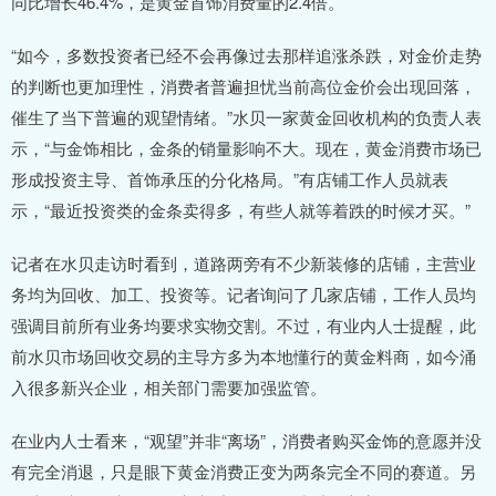
同比增长46.4%，是黄金首饰消费量的2.4倍。
“如今，多数投资者已经不会再像过去那样追涨杀跌，对金价走势
的判断也更加理性，消费者普遍担忧当前高位金价会出现回落，
催生了当下普遍的观望情绪。”水贝一家黄金回收机构的负责人表
示，“与金饰相比，金条的销量影响不大。现在，黄金消费市场已
形成投资主导、首饰承压的分化格局。”有店铺工作人员就表
示，“最近投资类的金条卖得多，有些人就等着跌的时候才买。”
记者在水贝走访时看到，道路两旁有不少新装修的店铺，主营业
务均为回收、加工、投资等。记者询问了几家店铺，工作人员均
强调目前所有业务均要求实物交割。不过，有业内人士提醒，此
前水贝市场回收交易的主导方多为本地懂行的黄金料商，如今涌
入很多新兴企业，相关部门需要加强监管。
在业内人士看来，“观望”并非“离场”，消费者购买金饰的意愿并没
有完全消退，只是眼下黄金消费正变为两条完全不同的赛道。另