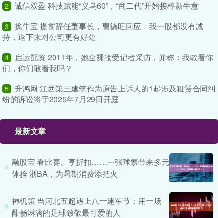
诚信双盈 科技赋能“义乌60”，“商二代”开始接棒新生意
2
擒牛宝 提前辞任董事长，曹德旺回应：我一股都没有减
3
持，退下来对公司更有好处
启运配资 2011年，她全裸接受记者采访，并称：我敢看你
4
们，你们敢看我吗？
升鸿网 江西第三建筑作为原告上诉人的1起涉及租赁合同纠
5
纷的诉讼将于2025年7月29日开庭
最新文章
融股宝 看比赛、享折扣……一张球票带来多元
体验 浙BA，为暑期消费添把火
神机策 当河北五超遇上八一建军节：用一场
酣畅淋漓的足球致敬最可爱的人