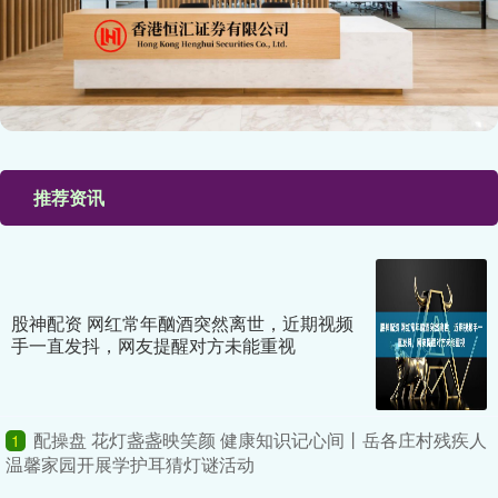
推荐资讯
股神配资 网红常年酗酒突然离世，近期视频
手一直发抖，网友提醒对方未能重视
配操盘 花灯盏盏映笑颜 健康知识记心间丨岳各庄村残疾人
1
温馨家园开展学护耳猜灯谜活动