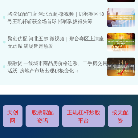
骆驼优配门店 河北五超·微视频｜邯郸赛区18
号王凯轩斩获全场首球 邯郸队拔得头筹
聚创优配 河北五超·微视频｜邢台赛区上演座
无虚席 满场皆是热爱
股融贷 一线城市商品房价格连涨、二手房交易
活跃, 房地产市场出现积极变化→
天创
股票能配
正规杠杆炒股
按天配
网
资吗
平台
资