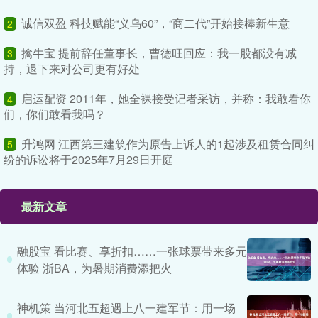
诚信双盈 科技赋能“义乌60”，“商二代”开始接棒新生意
2
擒牛宝 提前辞任董事长，曹德旺回应：我一股都没有减
3
持，退下来对公司更有好处
启运配资 2011年，她全裸接受记者采访，并称：我敢看你
4
们，你们敢看我吗？
升鸿网 江西第三建筑作为原告上诉人的1起涉及租赁合同纠
5
纷的诉讼将于2025年7月29日开庭
最新文章
融股宝 看比赛、享折扣……一张球票带来多元
体验 浙BA，为暑期消费添把火
神机策 当河北五超遇上八一建军节：用一场