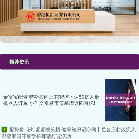
推荐资讯
金富宝配资 特斯拉向三花智控下达50亿人形
机器人订单 小作文引发市值暴增近四百亿!
配操盘 花灯盏盏映笑颜 健康知识记心间丨岳各庄村残疾人
1
温馨家园开展学护耳猜灯谜活动