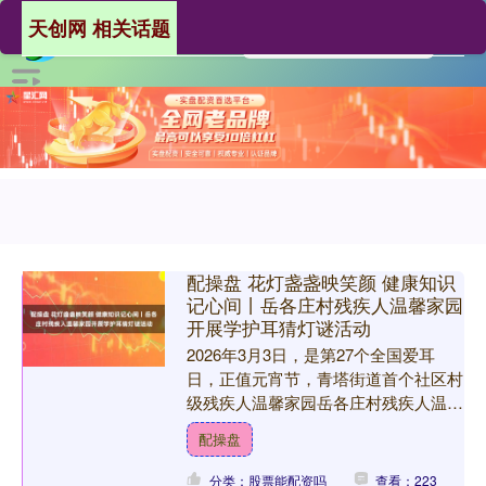
天创网 相关话题
配操盘 花灯盏盏映笑颜 健康知识
记心间丨岳各庄村残疾人温馨家园
开展学护耳猜灯谜活动
2026年3月3日，是第27个全国爱耳
日，正值元宵节，青塔街道首个社区村
级残疾人温馨家园岳各庄村残疾人温馨
家园举办了爱耳护耳传知识，喜乐元宵
配操盘
猜灯谜主题活动，这是....
分类：股票能配资吗
查看：223