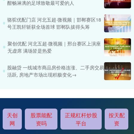
酣畅淋漓的足球致敬最可爱的人
骆驼优配门店 河北五超·微视频｜邯郸赛区18
号王凯轩斩获全场首球 邯郸队拔得头筹
聚创优配 河北五超·微视频｜邢台赛区上演座
无虚席 满场皆是热爱
股融贷 一线城市商品房价格连涨、二手房交易
活跃, 房地产市场出现积极变化→
天创
股票能配
正规杠杆炒股
按天配
网
资吗
平台
资