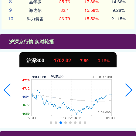
8
晶华微
25.76
17.36%
14.66%
9
海达尔
82.4
15.58%
9.26%
10
科力装备
26.79
15.52%
21.15%
沪深京行情 实时轮播
北证50
1122.88
%
-11.37
-1.00