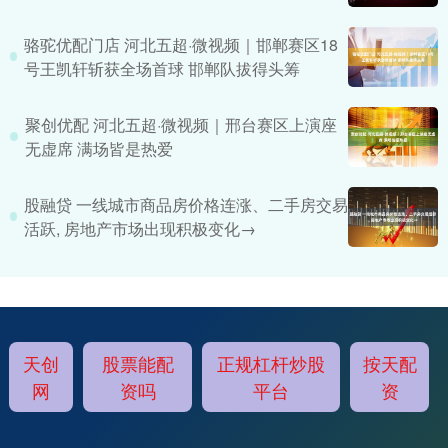
骆驼优配门店 河北五超·微视频｜邯郸赛区18
号王凯轩斩获全场首球 邯郸队拔得头筹
聚创优配 河北五超·微视频｜邢台赛区上演座
无虚席 满场皆是热爱
股融贷 一线城市商品房价格连涨、二手房交易
活跃, 房地产市场出现积极变化→
天创
股票能配
正规杠杆炒股
按天配
网
资吗
平台
资