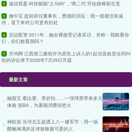
诚信双盈 科技赋能“义乌60”，“商二代”开始接棒新生意
2
擒牛宝 提前辞任董事长，曹德旺回应：我一股都没有减
3
持，退下来对公司更有好处
启运配资 2011年，她全裸接受记者采访，并称：我敢看你
4
们，你们敢看我吗？
升鸿网 江西第三建筑作为原告上诉人的1起涉及租赁合同纠
5
纷的诉讼将于2025年7月29日开庭
最新文章
融股宝 看比赛、享折扣……一张球票带来多元
体验 浙BA，为暑期消费添把火
神机策 当河北五超遇上八一建军节：用一场
酣畅淋漓的足球致敬最可爱的人