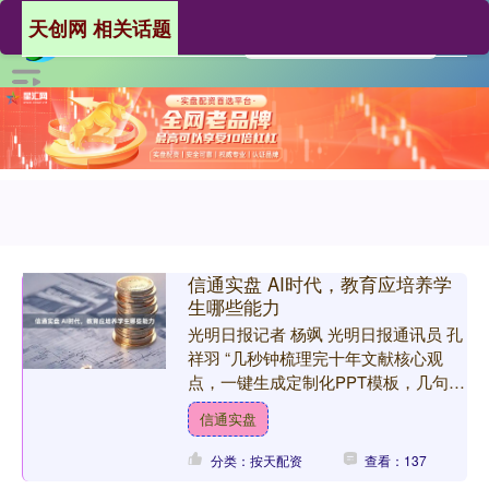
天创网 相关话题
信通实盘 AI时代，教育应培养学
生哪些能力
光明日报记者 杨飒 光明日报通讯员 孔
祥羽 “几秒钟梳理完十年文献核心观
点，一键生成定制化PPT模板，几句话
搭好完整的文章分析框架。”近日，在
信通实盘
北京师范大学“京师....
分类：按天配资
查看：137