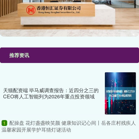
推荐资讯
天猫配资端 毕马威调查报告：近四分之三的
CEO将人工智能列为2026年重点投资领域
配操盘 花灯盏盏映笑颜 健康知识记心间丨岳各庄村残疾人
1
温馨家园开展学护耳猜灯谜活动