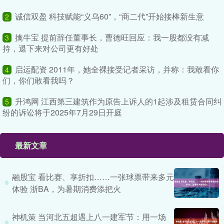
诚信双盈 科技赋能“义乌60”，“商二代”开始接棒新生意
2
擒牛宝 提前辞任董事长，曹德旺回应：我一股都没有减
3
持，退下来对公司更有好处
启运配资 2011年，她全裸接受记者采访，并称：我敢看你
4
们，你们敢看我吗？
升鸿网 江西第三建筑作为原告上诉人的1起涉及租赁合同纠
5
纷的诉讼将于2025年7月29日开庭
最新文章
融股宝 看比赛、享折扣……一张球票带来多元
体验 浙BA，为暑期消费添把火
神机策 当河北五超遇上八一建军节：用一场