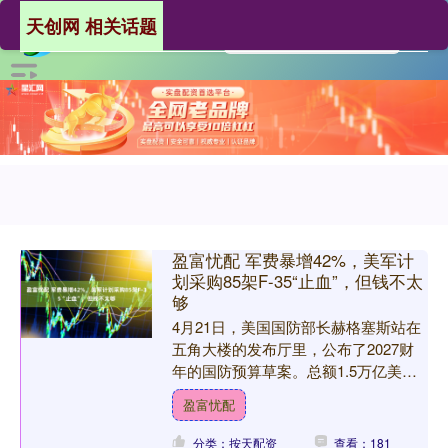
天创网 相关话题
盈富忧配 军费暴增42%，美军计
划采购85架F-35“止血”，但钱不太
够
4月21日，美国国防部长赫格塞斯站在
五角大楼的发布厅里，公布了2027财
年的国防预算草案。总额1.5万亿美
元，比上一年暴增42%，是美国有史以
盈富忧配
来最大的一笔军费开....
分类：按天配资
查看：181