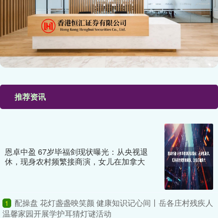
推荐资讯
恩卓中盈 67岁毕福剑现状曝光：从央视退
休，现身农村频繁接商演，女儿在加拿大
配操盘 花灯盏盏映笑颜 健康知识记心间丨岳各庄村残疾人
1
温馨家园开展学护耳猜灯谜活动