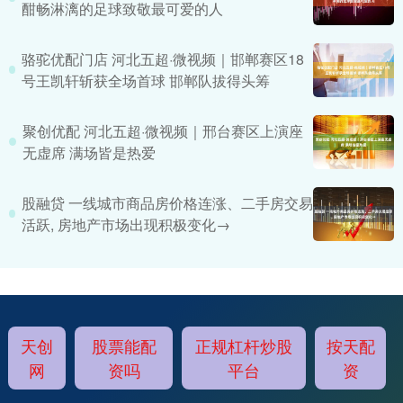
酣畅淋漓的足球致敬最可爱的人
骆驼优配门店 河北五超·微视频｜邯郸赛区18
号王凯轩斩获全场首球 邯郸队拔得头筹
聚创优配 河北五超·微视频｜邢台赛区上演座
无虚席 满场皆是热爱
股融贷 一线城市商品房价格连涨、二手房交易
活跃, 房地产市场出现积极变化→
天创
股票能配
正规杠杆炒股
按天配
网
资吗
平台
资